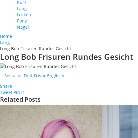
Kurz
Lang
Locken
Pony
Nägel
Home
Lang
Long Bob Frisuren Rundes Gesicht
Long Bob Frisuren Rundes Gesicht
See also
Dutt Frisur Englisch
Share
Tweet
Pin it
Related Posts