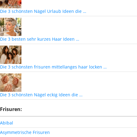
Die 3 schönsten Nägel Urlaub Ideen die …
Die 3 besten sehr kurzes Haar Ideen …
Die 3 schönsten frisuren mittellanges haar locken …
Die 3 schönsten Nägel eckig Ideen die …
Frisuren:
Abibal
Asymmetrische Frisuren