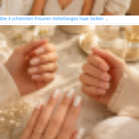
Die 3 schönsten frisuren mittellanges haar locken …