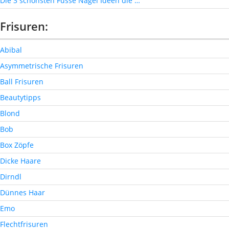
Die 3 schönsten Füsse Nägel Ideen die …
Frisuren:
Abibal
Asymmetrische Frisuren
Ball Frisuren
Beautytipps
Blond
Bob
Box Zöpfe
Dicke Haare
Dirndl
Dünnes Haar
Emo
Flechtfrisuren