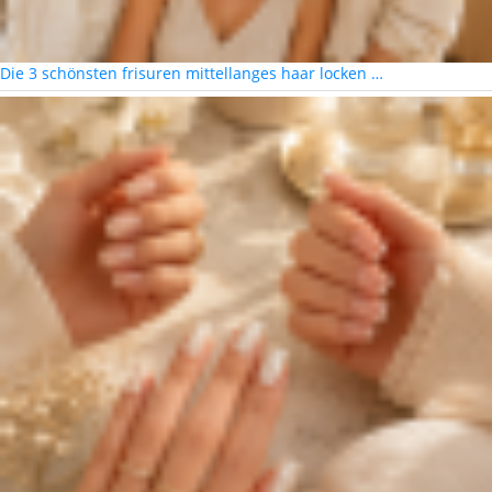
Die 3 schönsten frisuren mittellanges haar locken …