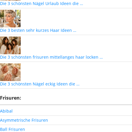
Die 3 schönsten Nägel Urlaub Ideen die …
Die 3 besten sehr kurzes Haar Ideen …
Die 3 schönsten frisuren mittellanges haar locken …
Die 3 schönsten Nägel eckig Ideen die …
Frisuren:
Abibal
Asymmetrische Frisuren
Ball Frisuren