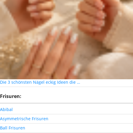
Die 3 schönsten Nägel eckig Ideen die …
Frisuren:
Abibal
Asymmetrische Frisuren
Ball Frisuren