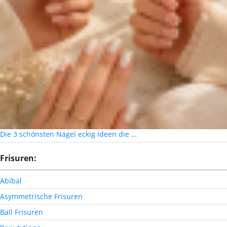
Die 3 schönsten Nägel eckig Ideen die …
Frisuren:
Abibal
Asymmetrische Frisuren
Ball Frisuren