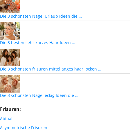
Die 3 schönsten Nägel Urlaub Ideen die …
Die 3 besten sehr kurzes Haar Ideen …
Die 3 schönsten frisuren mittellanges haar locken …
Die 3 schönsten Nägel eckig Ideen die …
Frisuren:
Abibal
Asymmetrische Frisuren