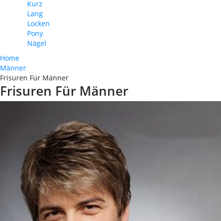
Kurz
Lang
Locken
Pony
Nägel
Home
Männer
Frisuren Für Männer
Frisuren Für Männer