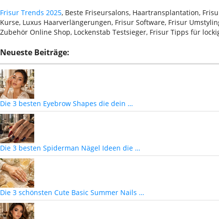
Frisur Trends 2025
, Beste Friseursalons, Haartransplantation, Fri
Kurse, Luxus Haarverlängerungen, Frisur Software, Frisur Umstyling
Zubehör Online Shop, Lockenstab Testsieger, Frisur Tipps für lock
Neueste Beiträge:
Die 3 besten Eyebrow Shapes die dein …
Die 3 besten Spiderman Nägel Ideen die …
Die 3 schönsten Cute Basic Summer Nails …