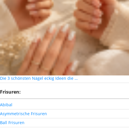
Die 3 schönsten Nägel eckig Ideen die …
Frisuren:
Abibal
Asymmetrische Frisuren
Ball Frisuren