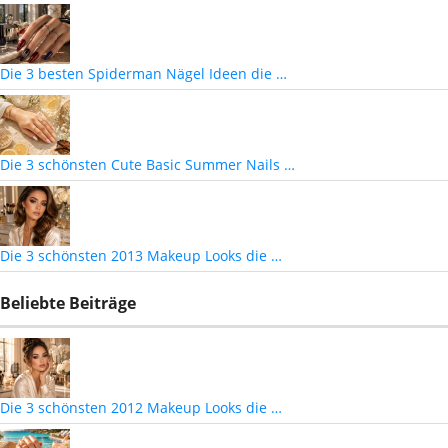
Die 3 besten Spiderman Nägel Ideen die …
Die 3 schönsten Cute Basic Summer Nails …
Die 3 schönsten 2013 Makeup Looks die …
Beliebte Beiträge
Die 3 schönsten 2012 Makeup Looks die …