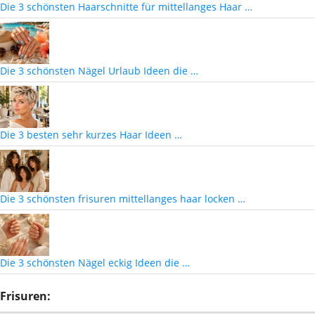
Die 3 schönsten Haarschnitte für mittellanges Haar …
Die 3 schönsten Nägel Urlaub Ideen die …
Die 3 besten sehr kurzes Haar Ideen …
Die 3 schönsten frisuren mittellanges haar locken …
Die 3 schönsten Nägel eckig Ideen die …
Frisuren: