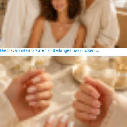
Die 3 schönsten frisuren mittellanges haar locken …