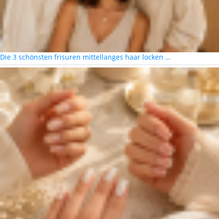
Die 3 schönsten frisuren mittellanges haar locken …