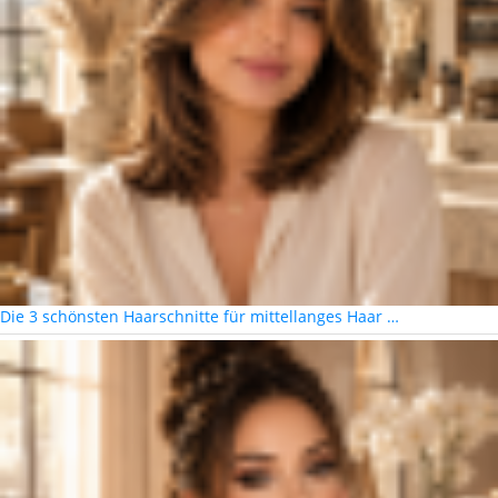
Die 3 schönsten Haarschnitte für mittellanges Haar …