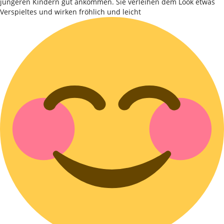
jüngeren Kindern gut ankommen. Sie verleihen dem Look etwas
Verspieltes und wirken fröhlich und leicht