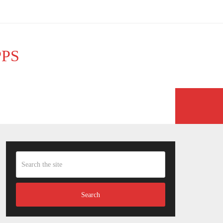
PPS
PONY
NÄGEL
Search