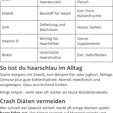
Haarwurzeln
Fleisch
Eier, Fisch,
Eiweiß
Baustoff für Haare
Hülsenfrüchte
Zellteilung und
Zink
Nüsse, Samen
Wachstum
Wichtig für
Sonne,
Vitamin D
Haarfollikel
Supplemente
Unterstützt
Biotin
Eier, Haferflocken
Haarstruktur
So isst du haarschlau im Alltag
Starte morgens mit Eiweiß, zum Beispiel Eier oder Joghurt. Mittags
Gemüse plus gute Kohlenhydrate. Abends eiweißreich und
ausgewogen. Dazu ausreichend trinken.
Klingt simpel – wirkt aber oft stärker als teure Wunderprodukte.
Crash Diäten vermeiden
Wer schnell viel Gewicht verliert, merkt oft einige Wochen später:
haare fallen aus
. Der Körper reagiert auf Mangelzustände und