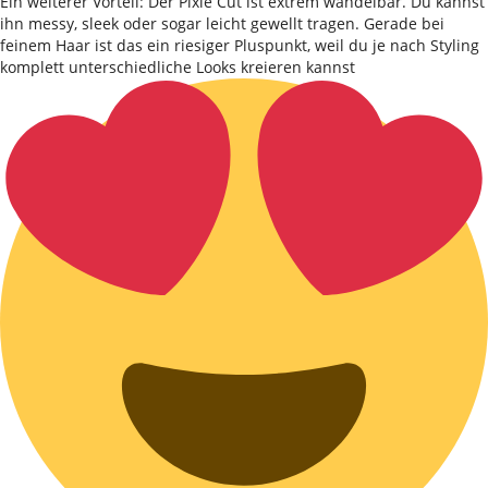
Ein weiterer Vorteil: Der Pixie Cut ist extrem wandelbar. Du kannst
ihn messy, sleek oder sogar leicht gewellt tragen. Gerade bei
feinem Haar ist das ein riesiger Pluspunkt, weil du je nach Styling
komplett unterschiedliche Looks kreieren kannst