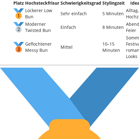
Platz
Hochsteckfrisur
Schwierigkeitsgrad
Stylingzeit
Idea
Lockerer Low
Alltag
Sehr einfach
5 Minuten
Bun
Hochz
Moderner
Abend
Einfach
8 Minuten
Twisted Bun
Feier
Somm
Geflochtener
10–15
Festiva
Mittel
Messy Bun
Minuten
roman
Looks