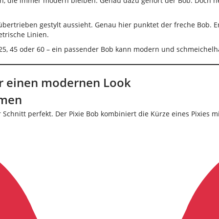
en, die immer modern bleiben. Genau dazu gehört der Bob. Doch he
 übertrieben gestylt aussieht. Genau hier punktet der freche Bob. 
trische Linien.
mit 25, 45 oder 60 – ein passender Bob kann modern und schmeichelh
für einen modernen Look
umen
 Schnitt perfekt. Der Pixie Bob kombiniert die Kürze eines Pixies 