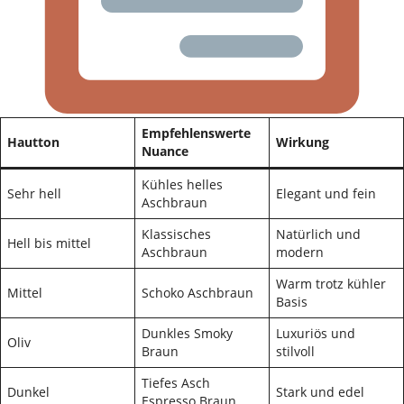
Empfehlenswerte
Hautton
Wirkung
Nuance
Kühles helles
Sehr hell
Elegant und fein
Aschbraun
Klassisches
Natürlich und
Hell bis mittel
Aschbraun
modern
Warm trotz kühler
Mittel
Schoko Aschbraun
Basis
Dunkles Smoky
Luxuriös und
Oliv
Braun
stilvoll
Tiefes Asch
Dunkel
Stark und edel
Espresso Braun