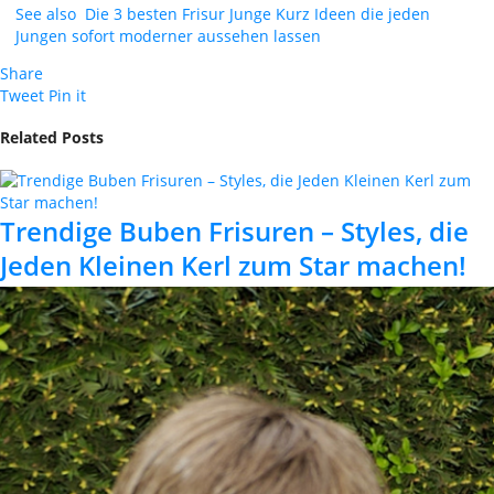
See also
Die 3 besten Frisur Junge Kurz Ideen die jeden
Jungen sofort moderner aussehen lassen
Share
Tweet
Pin it
Related Posts
Trendige Buben Frisuren – Styles, die
Jeden Kleinen Kerl zum Star machen!