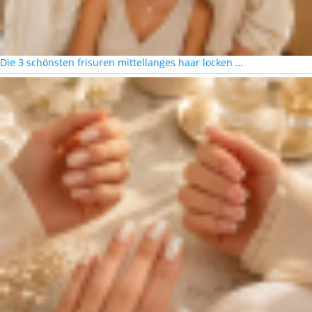
Die 3 schönsten frisuren mittellanges haar locken …