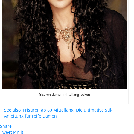
frisuren damen mittellang locken
See also
Frisuren ab 60 Mittellang: Die ultimative Stil-
Anleitung für reife Damen
Share
Tweet
Pin it