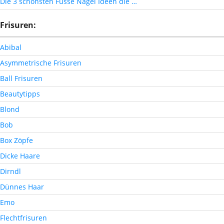
Die 3 schönsten Füsse Nägel Ideen die …
Frisuren:
Abibal
Asymmetrische Frisuren
Ball Frisuren
Beautytipps
Blond
Bob
Box Zöpfe
Dicke Haare
Dirndl
Dünnes Haar
Emo
Flechtfrisuren