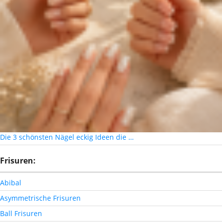
Die 3 schönsten Nägel eckig Ideen die …
Frisuren:
Abibal
Asymmetrische Frisuren
Ball Frisuren