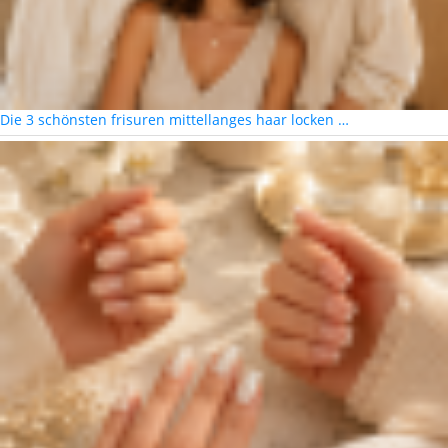
Die 3 schönsten frisuren mittellanges haar locken …