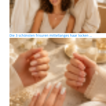
Die 3 schönsten frisuren mittellanges haar locken …