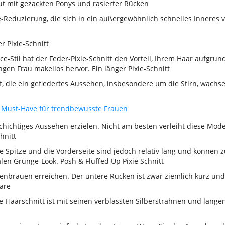
 Cut mit gezackten Ponys und rasierter Rücken
xie-Reduzierung, die sich in ein außergewöhnlich schnelles Inneres
r Pixie-Schnitt
ce-Stil hat der Feder-Pixie-Schnitt den Vorteil, Ihrem Haar aufgr
gen Frau makellos hervor. Ein länger Pixie-Schnitt
, die ein gefiedertes Aussehen, insbesondere um die Stirn, wachsen
in Must-Have für trendbewusste Frauen
elschichtiges Aussehen erzielen. Nicht am besten verleiht diese Mod
hnitt
 Die Spitze und die Vorderseite sind jedoch relativ lang und können
en Grunge-Look. Posh & Fluffed Up Pixie Schnitt
genbrauen erreichen. Der untere Rücken ist zwar ziemlich kurz und 
aare
e-Haarschnitt ist mit seinen verblassten Silbersträhnen und langen