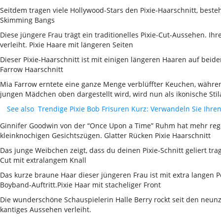
Seitdem tragen viele Hollywood-Stars den Pixie-Haarschnitt, bes
Skimming Bangs
Diese jüngere Frau trägt ein traditionelles Pixie-Cut-Aussehen. Ih
verleiht. Pixie Haare mit längeren Seiten
Dieser Pixie-Haarschnitt ist mit einigen längeren Haaren auf beide
Farrow Haarschnitt
Mia Farrow erntete eine ganze Menge verblüffter Keuchen, während
jungen Mädchen oben dargestellt wird, wird nun als ikonische Stil
See also
Trendige Pixie Bob Frisuren Kurz: Verwandeln Sie Ihren
Ginnifer Goodwin von der “Once Upon a Time” Ruhm hat mehr regel
kleinknochigen Gesichtszügen. Glatter Rücken Pixie Haarschnitt
Das junge Weibchen zeigt, dass du deinen Pixie-Schnitt geliert trag
Cut mit extralangem Knall
Das kurze braune Haar dieser jüngeren Frau ist mit extra langen Po
Boyband-Auftritt.Pixie Haar mit stacheliger Front
Die wunderschöne Schauspielerin Halle Berry rockt seit den neunzige
kantiges Aussehen verleiht.