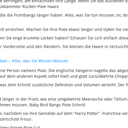
aare verringert, am einfachsten ihre Länge. Wenn Sie das Aussehen d
e.Gekämmter Rücken Pixie Haare
e die Frontbangs länger haben. Alles, was Sie tun müssen, ist, den
tt erreichen. Machen Sie ihre Pixie etwas länger und stylen Sie si
wenn Sie enge krumme Locken haben? Schauen Sie sich einfach diese
der Vorderseite und den Rändern. Sie können die Haare in zerzusch
Haar – Alles, was Sie Wissen Müssen
e Person namens Pixie. Die englische Sängerin nagelte das abges
auf dem anderen Aspekt sofort hielt und glatt zurückkehrte.Choppy
as dem Schnitt zusätzliche Definition und Volumen verleiht. Der Pi
länger in der Front, wie eine umgekehrte Meeräsche oder Tellum. D
ahmen müssen. Baby Bird Bangs Pixie Schnitt
 nachdem sie ihre Gemälde auf dem “Harry Potter” -Franchise verpa
onischste Frisur.
hery Fringe Pixie Cut