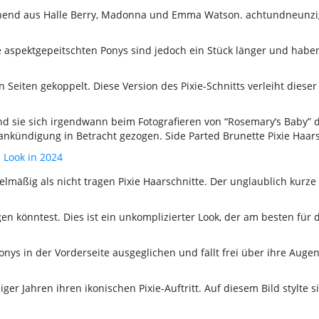
tehend aus Halle Berry, Madonna und Emma Watson. achtundneunzig 
re aspektgepeitschten Ponys sind jedoch ein Stück länger und haben
n Seiten gekoppelt. Diese Version des Pixie-Schnitts verleiht dies
 sie sich irgendwann beim Fotografieren von “Rosemary’s Baby” di
ankündigung in Betracht gezogen. Side Parted Brunette Pixie Haars
 Look in 2024
mäßig als nicht tragen Pixie Haarschnitte. Der unglaublich kurz
en könntest. Dies ist ein unkomplizierter Look, der am besten für d
nys in der Vorderseite ausgeglichen und fällt frei über ihre Augen.
r Jahren ihren ikonischen Pixie-Auftritt. Auf diesem Bild stylte si