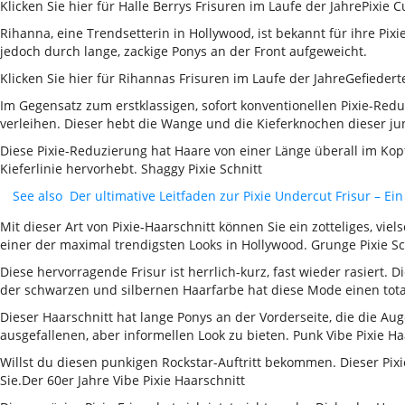
Klicken Sie hier für Halle Berrys Frisuren im Laufe der JahrePixie
Rihanna, eine Trendsetterin in Hollywood, ist bekannt für ihre Pi
jedoch durch lange, zackige Ponys an der Front aufgeweicht.
Klicken Sie hier für Rihannas Frisuren im Laufe der JahreGefiederte
Im Gegensatz zum erstklassigen, sofort konventionellen Pixie-Redu
verleihen. Dieser hebt die Wange und die Kieferknochen dieser jun
Diese Pixie-Reduzierung hat Haare von einer Länge überall im Kopf
Kieferlinie hervorhebt. Shaggy Pixie Schnitt
See also
Der ultimative Leitfaden zur Pixie Undercut Frisur – E
Mit dieser Art von Pixie-Haarschnitt können Sie ein zotteliges, vi
einer der maximal trendigsten Looks in Hollywood. Grunge Pixie Sc
Diese hervorragende Frisur ist herrlich-kurz, fast wieder rasiert.
der schwarzen und silbernen Haarfarbe hat diese Mode einen total
Dieser Haarschnitt hat lange Ponys an der Vorderseite, die die Au
ausgefallenen, aber informellen Look zu bieten. Punk Vibe Pixie H
Willst du diesen punkigen Rockstar-Auftritt bekommen. Dieser Pixi
Sie.Der 60er Jahre Vibe Pixie Haarschnitt