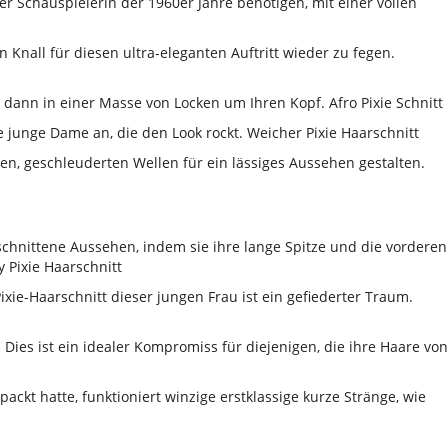
er Schauspielerin der 1960er Jahre benötigen, mit einer vollen
 Knall für diesen ultra-eleganten Auftritt wieder zu fegen.
e dann in einer Masse von Locken um Ihren Kopf. Afro Pixie Schnitt
 junge Dame an, die den Look rockt. Weicher Pixie Haarschnitt
ten, geschleuderten Wellen für ein lässiges Aussehen gestalten.
chnittene Aussehen, indem sie ihre lange Spitze und die vorderen
 Pixie Haarschnitt
xie-Haarschnitt dieser jungen Frau ist ein gefiederter Traum.
ies ist ein idealer Kompromiss für diejenigen, die ihre Haare von
ckt hatte, funktioniert winzige erstklassige kurze Stränge, wie