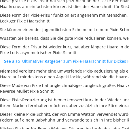
Diese präzise Pixie-Frisur hat sich jetzt nicht an der Dicke der H
Haarkrone, am einfachsten kürzer, ist dies der Haarschnitt für Si
Diese Form der Pixie-Frisur funktioniert angenehm mit Menschen, di
Lockiger Pixie Haarschnitt
Sie können einen der jugendlichsten Scheine mit einem Pixie-Schni
Wussten Sie bereits, dass Sie die gute Pixie reduzieren können, 
Diese Form der Frisur ist wieder kurz, hat aber längere Haare in 
Pixie Lotts asymmetrischer Pixie-Schnitt
See also
Ultimativer Ratgeber zum Pixie-Haarschnitt für Dickes 
Niemand verdient mehr eine umwerfende Pixie-Reduzierung als ein
Haare auf mindestens einen Aspekt lockte, während sie die Haare 
Diese Mode von Pixie hat ungleichmäßiges, ungleich großes Haar, w
Reverse Mullet Pixie Schnitt
Diese Pixie-Reduzierung ist bemerkenswert kurz in der Wieder und 
ihrem Nacken fernhalten möchten, aber zusätzlich ihre Stirn einr
Dieser kleine Pixie-Schnitt, der von Emma Watson verwendet wurde,
Federn auf einem Babyhuhn und verwandelte sich in ihre bisher ik
Klicken Sie hier für Emma Watsons Frisuren im Laufe der JahreFeat