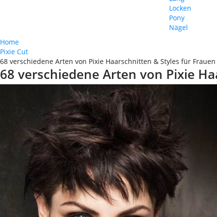
Locken
Pony
Nägel
Home
Pixie Cut
68 verschiedene Arten von Pixie Haarschnitten & Styles für Frauen 
68 verschiedene Arten von Pixie Haa