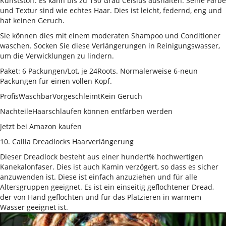
Kunststoff. Es kann bis zu 150 Grad Celsius aushalten. Seine Farbe
und Textur sind wie echtes Haar. Dies ist leicht, federnd, eng und
hat keinen Geruch.
Sie können dies mit einem moderaten Shampoo und Conditioner
waschen. Socken Sie diese Verlängerungen in Reinigungswasser,
um die Verwicklungen zu lindern.
Paket: 6 Packungen/Lot, je 24Roots. Normalerweise 6-neun
Packungen für einen vollen Kopf.
ProfisWaschbarVorgeschleimtKein Geruch
NachteileHaarschlaufen können entfärben werden
Jetzt bei Amazon kaufen
10. Callia Dreadlocks Haarverlängerung
Dieser Dreadlock besteht aus einer hundert% hochwertigen
Kanekalonfaser. Dies ist auch Kamin verzögert, so dass es sicher
anzuwenden ist. Diese ist einfach anzuziehen und für alle
Altersgruppen geeignet. Es ist ein einseitig geflochtener Dread,
der von Hand geflochten und für das Platzieren in warmem
Wasser geeignet ist.